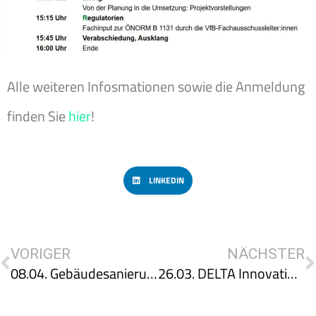
Alle weiteren Infosmationen sowie die Anmeldung
finden Sie
hier
!
LINKEDIN
VORIGER
NÄCHSTER
08.04. Gebäudesanierung – Strategien für klimaneutrale Bestandsgebäude
26.03. DELTA Innovation Day