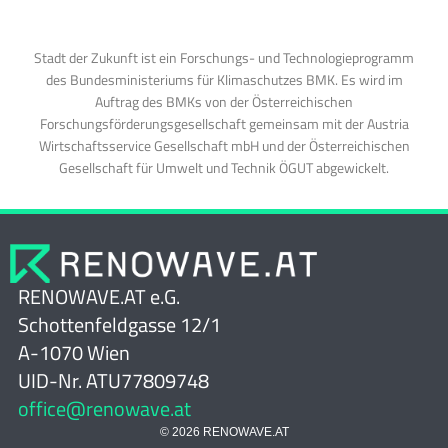
Stadt der Zukunft ist ein Forschungs- und Technologieprogramm
des Bundesministeriums für Klimaschutzes BMK. Es wird im
Auftrag des BMKs von der Österreichischen
Forschungsförderungsgesellschaft gemeinsam mit der Austria
Wirtschaftsservice Gesellschaft mbH und der Österreichischen
Gesellschaft für Umwelt und Technik ÖGUT abgewickelt.
RENOWAVE.AT e.G.
Schottenfeldgasse 12/1
A-1070 Wien
UID-Nr. ATU77809748
office@renowave.at
© 2026 RENOWAVE.AT