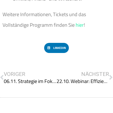
Weitere Informationen, Tickets und das
Vollständige Programm finden Sie
hier
!
LINKEDIN
VORIGER
NÄCHSTER
06.11. Strategie im Fokus: Mit gezielter Analyse zu zukunftsfitten Gebäudeportfolios
22.10. Webinar: Effizient heizen – Betriebsoptimierung & hydraulischer Abgleich