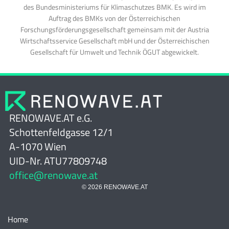
des Bundesministeriums für Klimaschutzes BMK. Es wird im
Auftrag des BMKs von der Österreichischen
Forschungsförderungsgesellschaft gemeinsam mit der Austria
Wirtschaftsservice Gesellschaft mbH und der Österreichischen
Gesellschaft für Umwelt und Technik ÖGUT abgewickelt.
RENOWAVE.AT e.G.
Schottenfeldgasse 12/1
A-1070 Wien
UID-Nr. ATU77809748
office@renowave.at
© 2026 RENOWAVE.AT
Home