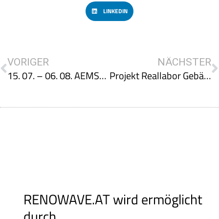
LINKEDIN
VORIGER
NÄCHSTER
15. 07. – 06. 08. AEMS-Sommeruniversität Green.Building.Solutions.
Projekt Reallabor Gebäude – Für klimaneutrales, bedarfsgerechtes und leistbares Wohnen
RENOWAVE.AT wird ermöglicht
durch