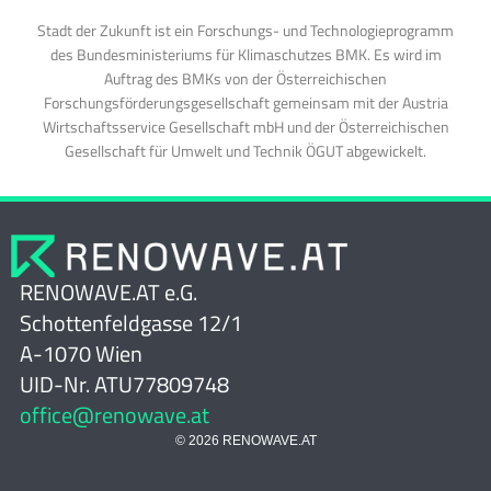
Stadt der Zukunft ist ein Forschungs- und Technologieprogramm
des Bundesministeriums für Klimaschutzes BMK. Es wird im
Auftrag des BMKs von der Österreichischen
Forschungsförderungsgesellschaft gemeinsam mit der Austria
Wirtschaftsservice Gesellschaft mbH und der Österreichischen
Gesellschaft für Umwelt und Technik ÖGUT abgewickelt.
RENOWAVE.AT e.G.
Schottenfeldgasse 12/1
A-1070 Wien
UID-Nr. ATU77809748
office@renowave.at
© 2026 RENOWAVE.AT