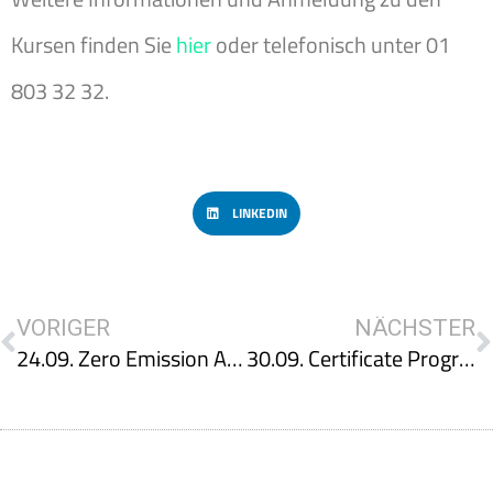
Kursen finden Sie
hier
oder telefonisch unter 01
803 32 32.
LINKEDIN
VORIGER
NÄCHSTER
24.09. Zero Emission Assets – Energieeffizienz und Klimaresilienz im Gebäudesektor, Micro-Credential Program
30.09. Certificate Program Gebäudesanierung – Strategien für klimaneutrale Bestandsgebäude