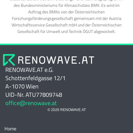
des Bundesministeriums für Klimaschutzes BMK. Es wird im
Auftrag des BMKs von der Österreichischen
Forschungsförderungsgesellschaft gemeinsam mit der Austria
Wirtschaftsservice Gesellschaft mbH und der Österreichischen
Gesellschaft für Umwelt und Technik ÖGUT abgewickelt.
RENOWAVE.AT e.G.
Schottenfeldgasse 12/1
A-1070 Wien
UID-Nr. ATU77809748
office@renowave.at
© 2026 RENOWAVE.AT
Home