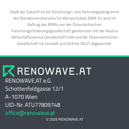
Stadt der Zukunft ist ein Forschungs- und Technologieprogramm
des Bundesministeriums für Klimaschutzes BMK. Es wird im
Auftrag des BMKs von der Österreichischen
Forschungsförderungsgesellschaft gemeinsam mit der Austria
Wirtschaftsservice Gesellschaft mbH und der Österreichischen
Gesellschaft für Umwelt und Technik ÖGUT abgewickelt.
RENOWAVE.AT e.G.
Schottenfeldgasse 12/1
A-1070 Wien
UID-Nr. ATU77809748
office@renowave.at
© 2026 RENOWAVE.AT