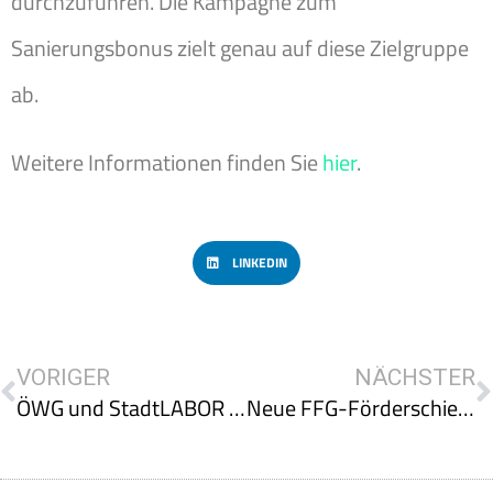
durchzuführen. Die Kampagne zum
Sanierungsbonus zielt genau auf diese Zielgruppe
ab.
Weitere Informationen finden Sie
hier
.
LINKEDIN
VORIGER
NÄCHSTER
ÖWG und StadtLABOR Graz starten Ideenwettbewerb für klimaneutrale Sanierungen
Neue FFG-Förderschiene Expedition Zukunft