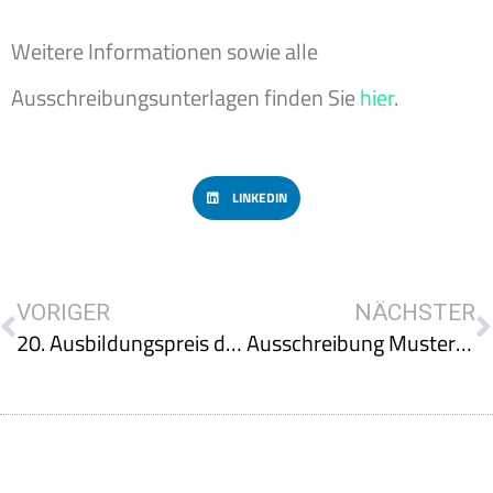
Weitere Informationen sowie alle
Ausschreibungsunterlagen finden Sie
hier
.
LINKEDIN
VORIGER
NÄCHSTER
20. Ausbildungspreis der FMA und IFMA Austria
Ausschreibung Mustersanierung – Förderung für Thermische Gebäudesanierung, Energieeffizienz und Erneuerbare Energien