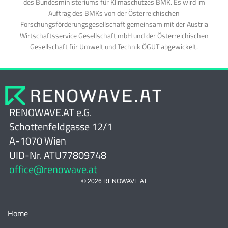
des Bundesministeriums für Klimaschutzes BMK. Es wird im
Auftrag des BMKs von der Österreichischen
Forschungsförderungsgesellschaft gemeinsam mit der Austria
Wirtschaftsservice Gesellschaft mbH und der Österreichischen
Gesellschaft für Umwelt und Technik ÖGUT abgewickelt.
RENOWAVE.AT e.G.
Schottenfeldgasse 12/1
A-1070 Wien
UID-Nr. ATU77809748
office@renowave.at
© 2026 RENOWAVE.AT
Home