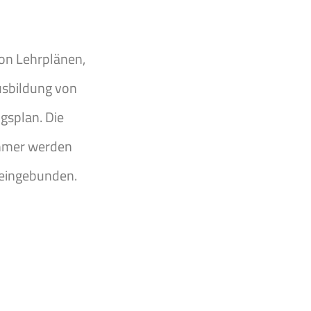
von Lehrplänen,
usbildung von
gsplan. Die
ehmer werden
 eingebunden.