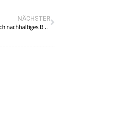
NÄCHSTER
Umfrage zum Förder-Chatbot im Bereich nachhaltiges Bauen und Sanieren